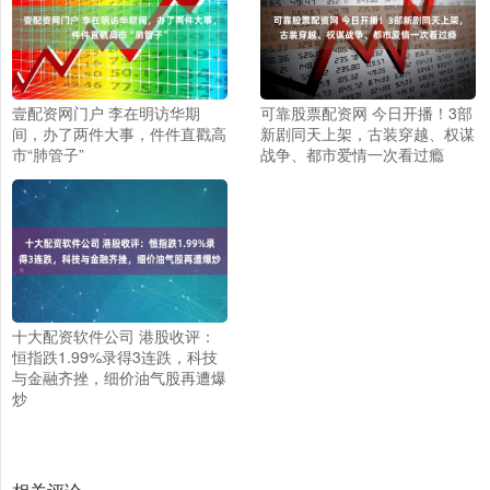
壹配资网门户 李在明访华期
可靠股票配资网 今日开播！3部
间，办了两件大事，件件直戳高
新剧同天上架，古装穿越、权谋
市“肺管子”
战争、都市爱情一次看过瘾
十大配资软件公司 港股收评：
恒指跌1.99%录得3连跌，科技
与金融齐挫，细价油气股再遭爆
炒